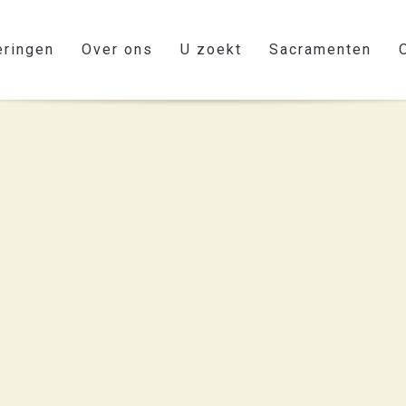
eringen
Over ons
U zoekt
Sacramenten