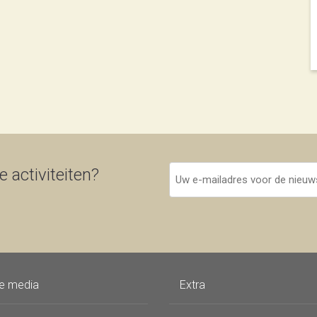
Uw
 activiteiten?
e-
mailadres
voor
de
nieuwsbrief
le media
Extra