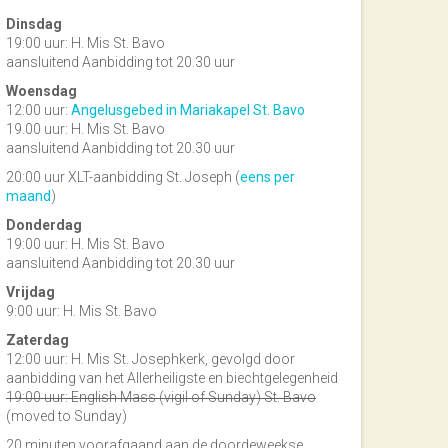
Dinsdag
19:00 uur: H. Mis St. Bavo
aansluitend Aanbidding tot 20.30 uur
Woensdag
12:00 uur:
Angelusgebed in Mariakapel St. Bavo
19.00 uur: H. Mis St. Bavo
aansluitend Aanbidding tot 20.30 uur
20:00 uur XLT-aanbidding St. Joseph (
eens per
maand
)
Donderdag
19:00 uur: H. Mis St. Bavo
aansluitend Aanbidding tot 20.30 uur
Vrijdag
9:00 uur: H. Mis St. Bavo
Zaterdag
12:00 uur: H. Mis St. Josephkerk, gevolgd door
aanbidding van het Allerheiligste en biechtgelegenheid
19:00 uur: English Mass (vigil of Sunday) St. Bavo
(moved to Sunday)
20 minuten voorafgaand aan de doordeweekse