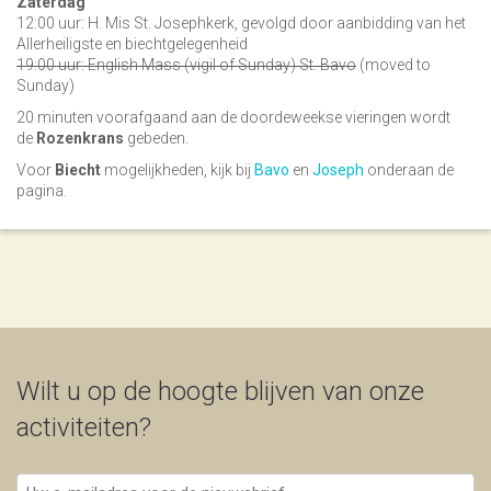
Zaterdag
12:00 uur: H. Mis St. Josephkerk, gevolgd door aanbidding van het
Allerheiligste en biechtgelegenheid
19:00 uur: English Mass (vigil of Sunday) St. Bavo
(moved to
Sunday)
20 minuten voorafgaand aan de doordeweekse vieringen wordt
de
Rozenkrans
gebeden.
Voor
Biecht
mogelijkheden, kijk bij
Bavo
en
Joseph
onderaan de
pagina.
Wilt u op de hoogte blijven van onze
activiteiten?
Uw