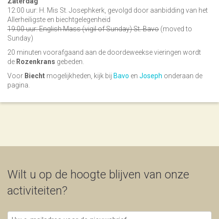
Zaterdag
12:00 uur: H. Mis St. Josephkerk, gevolgd door aanbidding van het
Allerheiligste en biechtgelegenheid
19:00 uur: English Mass (vigil of Sunday) St. Bavo
(moved to
Sunday)
20 minuten voorafgaand aan de doordeweekse vieringen wordt
de
Rozenkrans
gebeden.
Voor
Biecht
mogelijkheden, kijk bij
Bavo
en
Joseph
onderaan de
pagina.
Wilt u op de hoogte blijven van onze
activiteiten?
Uw