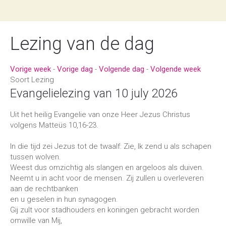
Lezing van de dag
Vorige week
-
Vorige dag
-
Volgende dag
-
Volgende week
Soort Lezing
Evangelielezing van 10 july 2026
Uit het heilig Evangelie van onze Heer Jezus Christus
volgens Matteüs
10,16-23.
In die tijd zei Jezus tot de twaalf: Zie, Ik zend u als schapen
tussen wolven.
Weest dus omzichtig als slangen en argeloos als duiven.
Neemt u in acht voor de mensen. Zij zullen u overleveren
aan de rechtbanken
en u geselen in hun synagogen.
Gij zult voor stadhou­ders en konin­gen gebracht worden
omwille van Mij,