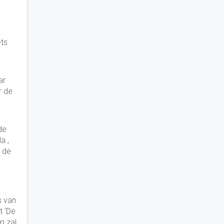
ts
ar
r de
de
a ,
m de
s van
t ‘De
m zal