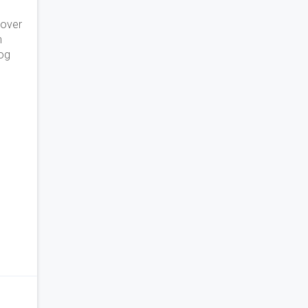
 over
n
og