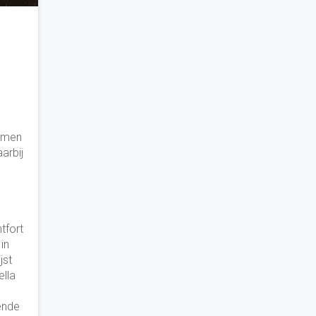
n
komen
arbij
tfort
in
jst
lla
ende