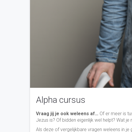
Alpha cursus
Vraag jij je ook weleens af…
Of er meer is t
Jezus is? Of bidden eigenlijk wel helpt? Wat j
Als deze of vergelijkbare vragen weleens in j