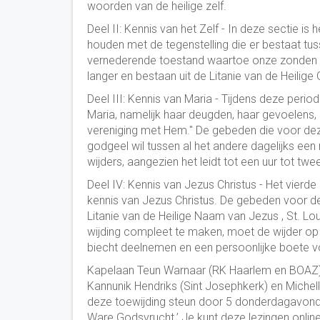
woorden van de heilige zelf.
Deel II: Kennis van het Zelf - In deze sectie is
houden met de tegenstelling die er bestaat tus
vernederende toestand waartoe onze zonden o
langer en bestaan ​​uit de Litanie van de Heilig
Deel III: Kennis van Maria - Tijdens deze period
Maria, namelijk haar deugden, haar gevoelens,
vereniging met Hem." De gebeden die voor dez
godgeel wil tussen al het andere dagelijks ee
wijders, aangezien het leidt tot een uur tot tw
Deel IV: Kennis van Jezus Christus - Het vierde
kennis van Jezus Christus. De gebeden voor dez
Litanie van de Heilige Naam van Jezus , St. Lou
wijding compleet te maken, moet de wijder op
biecht deelnemen en een persoonlijke boete v
Kapelaan Teun Warnaar (RK Haarlem en BOAZ), 
Kannunik Hendriks (Sint Josephkerk) en Michel
deze toewijding steun door 5 donderdagavonde
Ware Godsvrucht.’ Je kunt deze lezingen online 