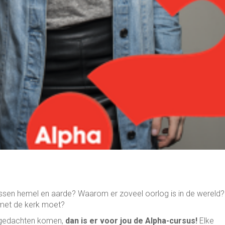
ussen hemel en aarde? Waarom er zoveel oorlog is in de wereld?
e met de kerk moet?
e gedachten komen,
dan is er voor jou de Alpha-cursus!
Elke