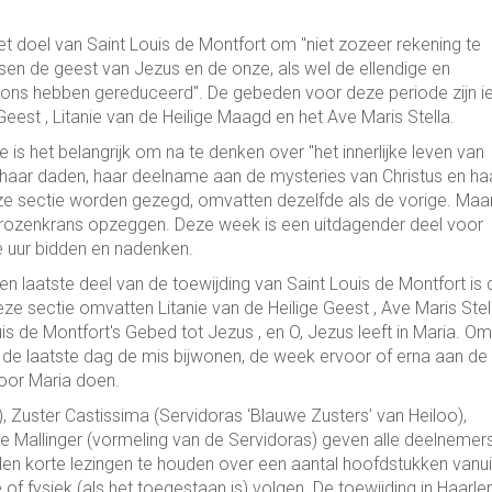
 het doel van Saint Louis de Montfort om "niet zozeer rekening te
sen de geest van Jezus en de onze, als wel de ellendige en
ns hebben gereduceerd". De gebeden voor deze periode zijn ie
e Geest , Litanie van de Heilige Maagd en het Ave Maris Stella.
e is het belangrijk om na te denken over "het innerlijke leven van
 haar daden, haar deelname aan de mysteries van Christus en ha
e sectie worden gezegd, omvatten dezelfde als de vorige. Maa
n rozenkrans opzeggen. Deze week is een uitdagender deel voor
ee uur bidden en nadenken.
 en laatste deel van de toewijding van Saint Louis de Montfort is 
e sectie omvatten Litanie van de Heilige Geest , Ave Maris Stell
is de Montfort's Gebed tot Jezus , en O, Jezus leeft in Maria. O
 de laatste dag de mis bijwonen, de week ervoor of erna aan de
oor Maria doen.
Zuster Castissima (Servidoras ‘Blauwe Zusters’ van Heiloo),
le Mallinger (vormeling van de Servidoras) geven alle deelnemer
n korte lezingen te houden over een aantal hoofdstukken vanui
of fysiek (als het toegestaan is) volgen. De toewijding in Haarle