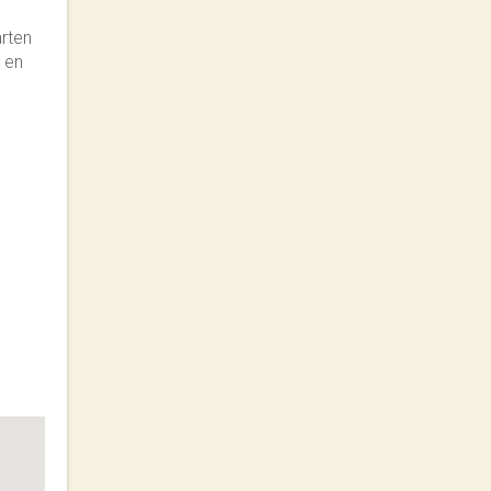
arten
, en