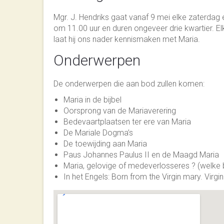
Mgr. J. Hendriks gaat vanaf 9 mei elke zater­dag ee
om 11.00 uur en duren ongeveer drie kwar­tier. Elk
laat hij ons nader kennis­ma­ken met Maria.
On­der­wer­pen
De on­der­wer­pen die aan bod zullen komen:
Maria in de bijbel
Oorsprong van de Maria­ver­ering
Bede­vaart­plaatsen ter ere van Maria
De Mariale Dogma’s
De toe­wij­ding aan Maria
Paus Johannes Paulus II en de Maagd Maria
Maria, gelo­vi­ge of mede­ver­los­seres ? (welke 
In het Engels: Born from the Virgin mary. Virgi