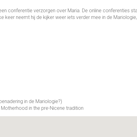
n con­fe­ren­tie ver­zorgen over Maria. De online con­fe­ren­ties st
e keer neemt hij de kijker weer iets ver­der mee in de Mario­lo­gie
bena­dering in de Mario­lo­gie?)
n Motherhood in the pre-Nicene tradition