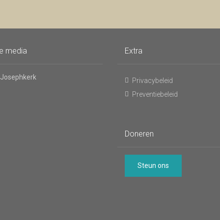
voor
de
nieuwsbrief
le media
Extra
 Josephkerk
Privacybeleid
Preventiebeleid
Doneren
Steun ons