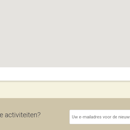
Uw
 activiteiten?
e-
mailadres