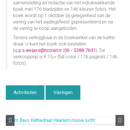
samen­stel­ling en redactie van het in­druk­wek­kende
boek met 176 bladzij­den en 146 kleuren foto's. Het
boek wordt
op 1 oktober
bij gelegenheid van de
viering van het wijdingsfeest gepresenteerd en na
de viering te koop aangeboden.
Tevens verkrijg­baar in de boek­win­kel van de ka­the­
draal. U kunt het boek ook be­stel­len
bij
p.s.weijers@hccnet.n
l (
06 - 5388 7641
). De
verkoop­prijs is € 15,= (full color / 176 pagina’s / 146
foto’s).
Activiteiten
Vieringen