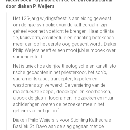
door diaken P. Weijers
Het 125-jarig wij­dings­feest is aan­lei­ding geweest
om de rijke symboliek van de ka­the­draal in zijn
geheel voor het voetlicht te brengen. Haar ori­ën­ta­
tie, kruis­vorm, architectuur en inrich­ting betekenen
meer dan op het eerste oog gedacht wordt. Diaken
Philip Weijers heeft er een mooi jubileum­boek over
samen­ge­steld.
Het is uniek hoe de rijke theo­lo­gische en kunst­his­to­
ri­sche gedachten in het pries­ter­koor, het schip,
sacra­ments­ka­pel, transepten, kapellen en
westtorens zijn ver­werkt. De versie­ring van de
majestueuze koepel, doop­ka­pel en koor­banken,
alsook de glas-in-loodramen, mozaïeken en muur­
schil­deringen voeren de bezoeker mee in het
geheim van het geloof.
Diaken Philip Weijers is voor Stich­ting Ka­the­drale
Basiliek St. Bavo aan de slag gegaan met de