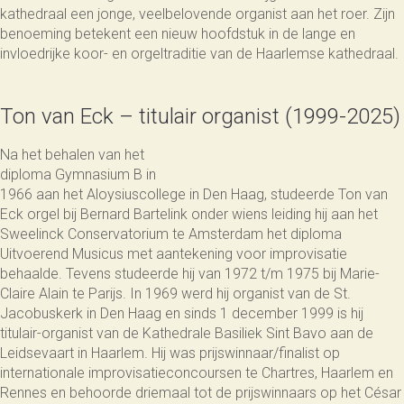
kathedraal een jonge, veelbelovende organist aan het roer. Zijn
benoeming betekent een nieuw hoofdstuk in de lange en
invloedrijke koor- en orgeltraditie van de Haarlemse kathedraal.
Ton van Eck – titulair organist (1999-2025)
Na het behalen van het
diploma Gymnasium B in
1966 aan het Aloysiuscollege in Den Haag, studeerde Ton van
Eck orgel bij Bernard Bartelink onder wiens leiding hij aan het
Sweelinck Conservatorium te Amsterdam het diploma
Uitvoerend Musicus met aantekening voor improvisatie
behaalde. Tevens studeerde hij van 1972 t/m 1975 bij Marie-
Claire Alain te Parijs. In 1969 werd hij organist van de St.
Jacobuskerk in Den Haag en sinds 1 december 1999 is hij
titulair-organist van de Kathedrale Basiliek Sint Bavo aan de
Leidsevaart in Haarlem. Hij was prijswinnaar/finalist op
internationale improvisatieconcoursen te Chartres, Haarlem en
Rennes en behoorde driemaal tot de prijswinnaars op het César