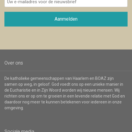
e-
mailadres
voor
Aanmelden
de
nieuwsbrief
Over ons
De katholieke gemeenschappen van Haarlem en BOAZ zijn
samen op weg, in geloof. God voedt ons op een unieke manier in
de Eucharistie en in Zijn Woord worden wij nieuwe mensen. Wij
richten ons er op om te groeien in een levende relatie met God en
daardoor nog meer te kunnen betekenen voor iedereen in onze
omgeving.
Sociale media