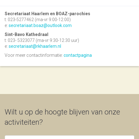
Secretariaat Haarlem en BOAZ-parochies
t: 023-5277462 (ma-vr 9:00-12:00)
e:
secretariaat.boaz@outlook.com
Sint-Bavo Kathedraal
t: 023- 5323077 (ma-vr 9:30-12:30 uur)
e:
secretariaat@rkhaarlem.nl
Voor meer contactinformatie:
contactpagina
Wilt u op de hoogte blijven van onze
activiteiten?
Uw