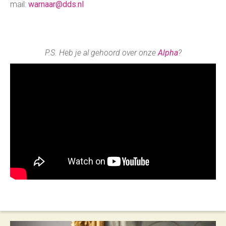
mail:
warnaar@dds.nl
P.S. Heb je al gehoord over onze
Alpha
?