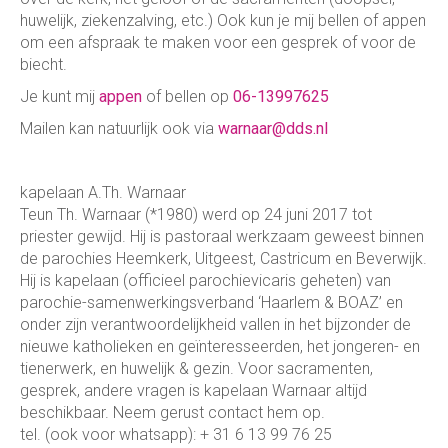
huwelijk, ziekenzalving, etc.) Ook kun je mij bellen of appen
om een afspraak te maken voor een gesprek of voor de
biecht.
Je kunt mij
appen
of bellen op
06-13997625
Mailen kan natuurlijk ook via
warnaar@dds.nl
kapelaan A.Th. Warnaar
Teun Th. Warnaar (*1980) werd op 24 juni 2017 tot
priester gewijd. Hij is pastoraal werkzaam geweest binnen
de parochies Heemkerk, Uitgeest, Castricum en Beverwijk.
Hij is kapelaan (officieel parochievicaris geheten) van
parochie-samenwerkingsverband ‘Haarlem & BOAZ’ en
onder zijn verantwoordelijkheid vallen in het bijzonder de
nieuwe katholieken en geïnteresseerden, het jongeren- en
tienerwerk, en huwelijk & gezin. Voor sacramenten,
gesprek, andere vragen is kapelaan Warnaar altijd
beschikbaar. Neem gerust contact hem op.
tel. (ook voor whatsapp): + 31 6 13 99 76 25