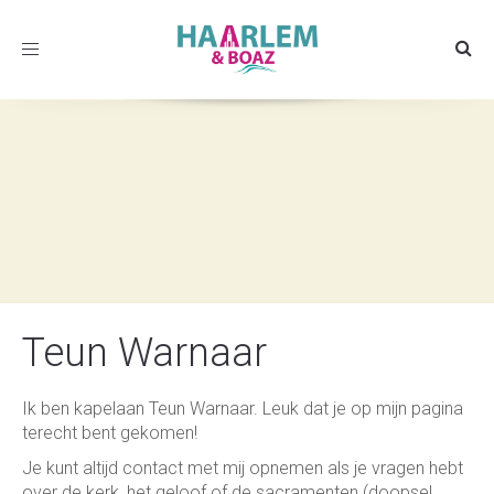
Toggle
navigation
Teun Warnaar
Ik ben kapelaan Teun Warnaar. Leuk dat je op mijn pagina
terecht bent gekomen!
Je kunt altijd contact met mij opnemen als je vragen hebt
over de kerk, het geloof of de sacramenten (doopsel,