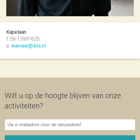
Kapelaan
t: 06-13997625
e:
warnaar@dds.nl
Wilt u op de hoogte blijven van onze
activiteiten?
Uw
e-
mailadres