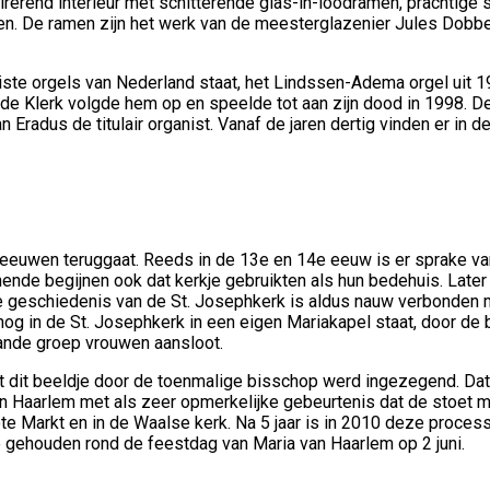
irerend interieur met schitterende glas-in-loodramen, prachtige 
ken. De ramen zijn het werk van de meesterglazenier Jules Dobbel
iste orgels van Nederland staat, het Lindssen-Adema orgel uit 
t de Klerk volgde hem op en speelde tot aan zijn dood in 1998. D
 Eradus de titulair organist. Vanaf de jaren dertig vinden er i
eeuwen teruggaat. Reeds in de 13e en 14e eeuw is er sprake van
ende begijnen ook dat kerkje gebruikten als hun bedehuis. Later 
De geschiedenis van de St. Josephkerk is aldus nauw verbonden 
nog in de St. Josephkerk in een eigen Mariakapel staat, door de 
aande groep vrouwen aansloot.
dat dit beeldje door de toenmalige bisschop werd ingezegend. Da
n Haarlem met als zeer opmerkelijke gebeurtenis dat de stoet 
te Markt en in de Waalse kerk. Na 5 jaar is in 2010 deze proces
e gehouden rond de feestdag van Maria van Haarlem op 2 juni.