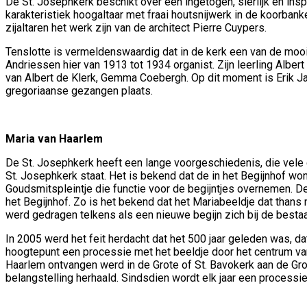
De St. Josephkerk beschikt over een ingetogen, sierlijk en insp
karakteristiek hoogaltaar met fraai houtsnijwerk in de koorban
zijaltaren het werk zijn van de architect Pierre Cuypers.
Tenslotte is vermeldenswaardig dat in de kerk een van de moo
Andriessen hier van 1913 tot 1934 organist. Zijn leerling Alber
van Albert de Klerk, Gemma Coebergh. Op dit moment is Erik Jan
gregoriaanse gezangen plaats.
Maria van Haarlem
De St. Josephkerk heeft een lange voorgeschiedenis, die vele 
St. Josephkerk staat. Het is bekend dat de in het Begijnhof won
Goudsmitspleintje die functie voor de begijntjes overnemen. 
het Begijnhof. Zo is het bekend dat het Mariabeeldje dat thans 
werd gedragen telkens als een nieuwe begijn zich bij de best
In 2005 werd het feit herdacht dat het 500 jaar geleden was, 
hoogtepunt een processie met het beeldje door het centrum va
Haarlem ontvangen werd in de Grote of St. Bavokerk aan de Gro
belangstelling herhaald. Sindsdien wordt elk jaar een processi