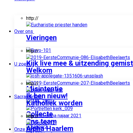
http://
Over ons
Vieringen
http://
Kijk live mee & uitzending gemist
U zoekt
Welkom
http://
Misintentie
Ik ben nieuw!
Sacramenten
Katholiek worden
Collecte
http://
Ons team
Alpha Haarlem
Onze kerken