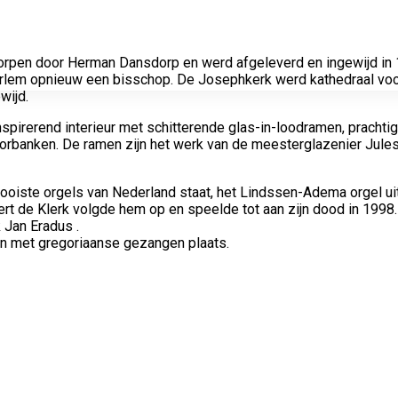
orpen door Herman Dansdorp en werd afgeleverd en ingewijd in 
aarlem opnieuw een bisschop. De Josephkerk werd kathedraal voo
wijd.
nspirerend interieur met schitterende glas-in-loodramen, prachti
koorbanken. De ramen zijn het werk van de meesterglazenier Jules
mooiste orgels van Nederland staat, het Lindssen-Adema orgel u
ert de Klerk volgde hem op en speelde tot aan zijn dood in 1998. D
 Jan Eradus .
en met gregoriaanse gezangen plaats.