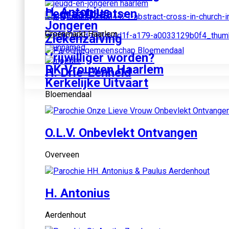
H. Antonius
Begraafplaatsen
Jongeren
Groenmarkt Haarlem
Ziekenzalving
Vrijwilliger worden?
RK Vrouwen Haarlem
H. Drie-Eenheid
Kerkelijke Uitvaart
Bloemendaal
O.L.V. Onbevlekt Ontvangen
Overveen
H. Antonius
Aerdenhout