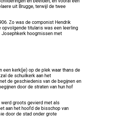
schilderingen en beelden, en vooral een
aere uit Brugge, terwijl de twee
1906. Zo was de componist Hendrik
e opvolgende titularis was een leerling
n de Josephkerk hoogmissen met
 een kerk(je) op de plek waar thans de
zal de schuilkerk aan het
met de geschiedenis van de begijnen en
begijnen door de straten van hun hof
t werd groots gevierd met als
met aan het hoofd de bisschop van
sie door de stad onder grote