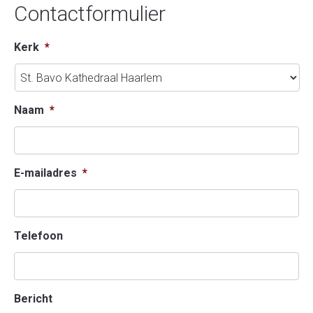
de contact persoon van elke locatie. Voor
Contactformulier
joris.struycken@quicknet.nl
begraafplaatsen, kijk
hier
.
Kerk
*
Naam
*
E-mailadres
*
Telefoon
Bericht