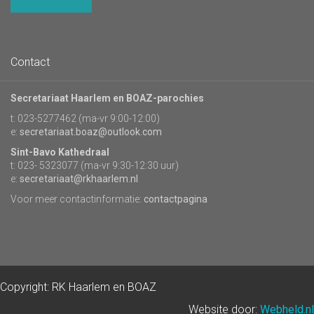
Contact
Secretariaat Haarlem en BOAZ-parochies
t: 023-5277462 (ma-vr 9:00-12:00)
e:
secretariaat.boaz@outlook.com
Sint-Bavo Kathedraal
t: 023- 5323077 (ma-vr 9:30-12:30 uur)
e:
secretariaat@rkhaarlem.nl
Voor meer contactinformatie:
contactpagina
Copyright: RK Haarlem en BOAZ
Website door:
Webheld.nl