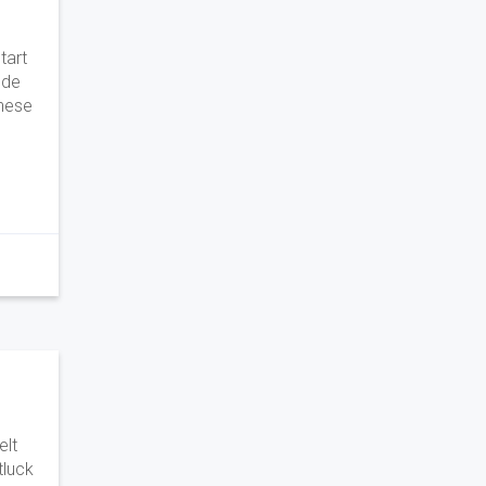
tart
 de
chese
elt
tluck