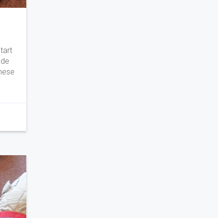
tart
 de
chese