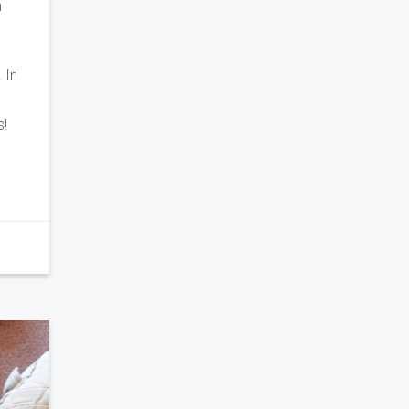
n
 In
s!