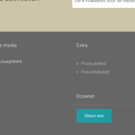
e-
mailadres
voor
de
nieuwsbrief
le media
Extra
 Josephkerk
Privacybeleid
Preventiebeleid
Doneren
Steun ons