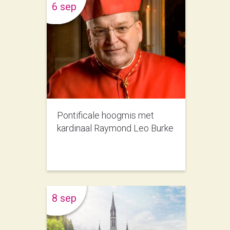
6 sep
Pontificale hoogmis met
kardinaal Raymond Leo Burke
8 sep