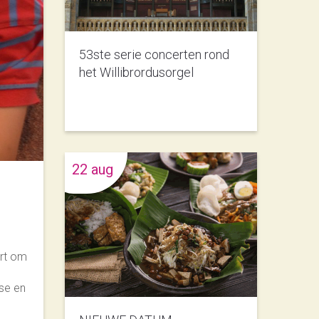
53ste serie concerten rond
het Willibrordusorgel
22 aug
art om
se en