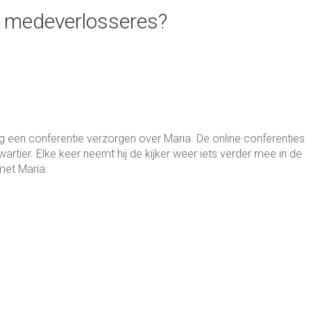
of medeverlosseres?
een con­fe­ren­tie ver­zorgen over Maria. De online con­fe­ren­ties
r­tier. Elke keer neemt hij de kijker weer iets ver­der mee in de
 met Maria.