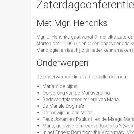
Zaterdagconferentie
Met Mgr. Hendriks
Mgr. J. Hendriks gaat vanaf 9 mei elke zater­dag 
starten om 11.00 uur en duren ongeveer drie kwa
Mario­lo­gie, en laat hij ons nader kennis­ma­ken
On­der­wer­pen
De on­der­wer­pen die aan bod zullen komen:
Maria in de bijbel
Oorsprong van de Maria­ver­ering
Bede­vaart­plaatsen ter ere van Maria
De Mariale Dogma’s
De toe­wij­ding aan Maria
Paus Johannes Paulus II en de Maagd Mari
Maria, gelo­vi­ge of mede­ver­los­seres ? (welk
In het Engels: Born from the Virgin mary. Vi