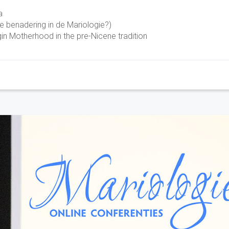
a
e bena­dering in de Mario­lo­gie?)
rgin Motherhood in the pre-Nicene tradition