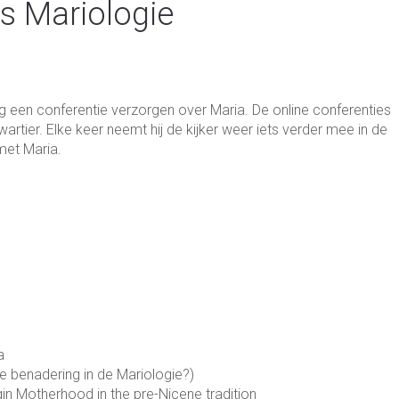
s Mariologie
een con­fe­ren­tie ver­zorgen over Maria. De online con­fe­ren­ties
r­tier. Elke keer neemt hij de kijker weer iets ver­der mee in de
 met Maria.
a
e bena­dering in de Mario­lo­gie?)
rgin Motherhood in the pre-Nicene tradition