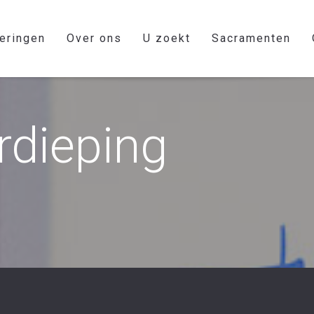
eringen
Over ons
U zoekt
Sacramenten
rdieping