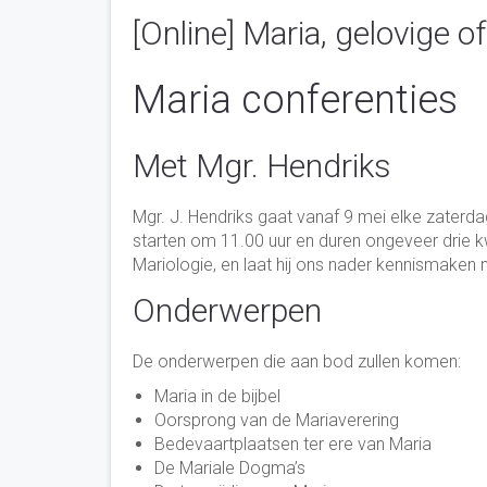
[Online] Maria, gelovige 
Maria conferenties
Met Mgr. Hendriks
Mgr. J. Hendriks gaat vanaf 9 mei elke zater­dag 
starten om 11.00 uur en duren ongeveer drie kwa
Mario­lo­gie, en laat hij ons nader kennis­ma­ken
On­der­wer­pen
De on­der­wer­pen die aan bod zullen komen:
Maria in de bijbel
Oorsprong van de Maria­ver­ering
Bede­vaart­plaatsen ter ere van Maria
De Mariale Dogma’s