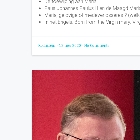
De toe­wij­ding aan Maria
Paus Johannes Paulus II en de Maagd Mari
Maria, gelo­vi­ge of mede­ver­los­seres ? (welk
In het Engels: Born from the Virgin mary. Vi
Redacteur
-
12 mei 2020
-
No Comments