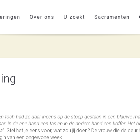
eringen
Over ons
U zoekt
Sacramenten
ling
n toch had ze daar ineens op de stoep gestaan in een blauwe ma
ar. In de ene hand een tas en in de andere hand een koffer. Het b
ia
”. Stel het je eens voor, wat zou jij doen? De vrouw die de deur
begin van een ongewone week.