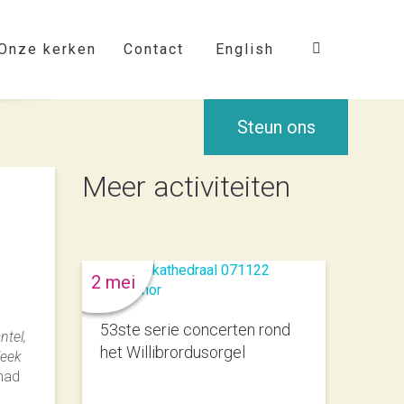
Onze kerken
Contact
English
Steun ons
Meer activiteiten
2 mei
53ste serie concerten rond
ntel,
het Willibrordusorgel
leek
 had