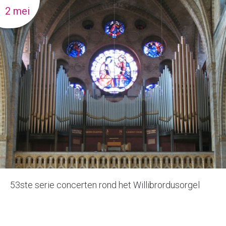
2 mei
53ste serie concerten rond het Willibrordusorgel