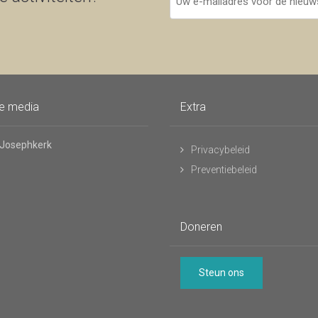
e-
mailadres
voor
de
nieuwsbrief
le media
Extra
 Josephkerk
Privacybeleid
Preventiebeleid
Doneren
Steun ons