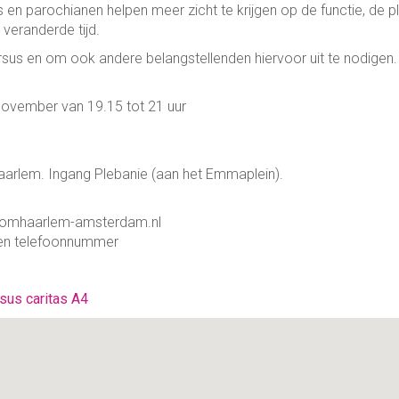
rs en parochianen helpen meer zicht te krijgen op de functie, de p
 veranderde tijd.
rsus en om ook andere belangstellenden hiervoor uit te nodigen.
november van 19.15 tot 21 uur
aarlem. Ingang Plebanie (aan het Emmaplein).
domhaarlem-amsterdam.nl
s en telefoonnummer
rsus caritas A4