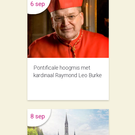
6 sep
Pontificale hoogmis met
kardinaal Raymond Leo Burke
8 sep