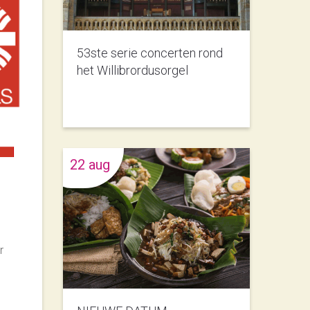
53ste serie concerten rond
het Willibrordusorgel
22 aug
r