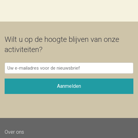
Wilt u op de hoogte blijven van onze
activiteiten?
Uw
e-
mailadres
voor
Aanmelden
de
nieuwsbrief
Over ons