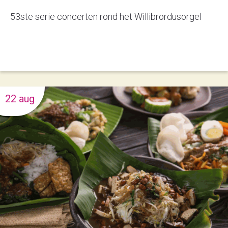
53ste serie concerten rond het Willibrordusorgel
22 aug