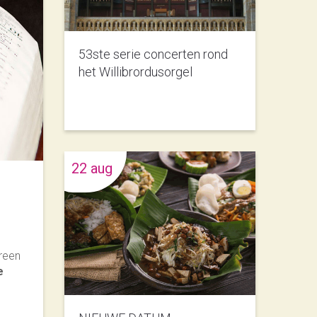
53ste serie concerten rond
het Willibrordusorgel
22 aug
reen
e