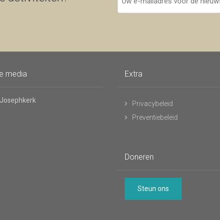
e-
mailadres
voor
de
nieuwsbrief
le media
Extra
 Josephkerk
Privacybeleid
Preventiebeleid
Doneren
Steun ons