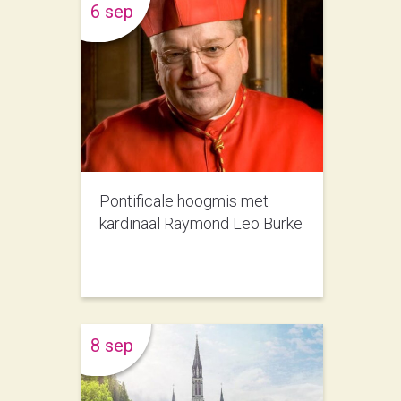
6 sep
Pontificale hoogmis met
kardinaal Raymond Leo Burke
8 sep