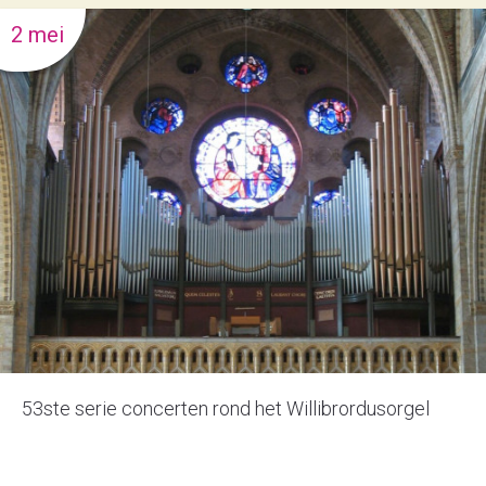
2 mei
53ste serie concerten rond het Willibrordusorgel