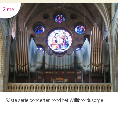
2 mei
53ste serie concerten rond het Willibrordusorgel