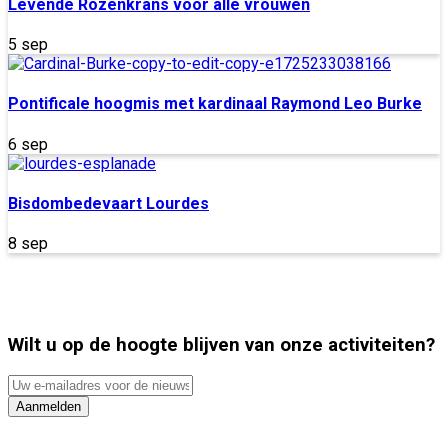
Levende Rozenkrans voor alle vrouwen
5 sep
Pontificale hoogmis met kardinaal Raymond Leo Burke
6 sep
Bisdombedevaart Lourdes
8 sep
Wilt u op de hoogte blijven van onze activiteiten?
Uw
e-
Aanmelden
mailadres
voor