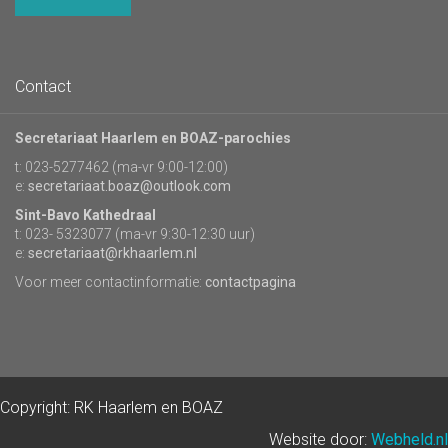
Contact
Secretariaat Haarlem en BOAZ-parochies
t: 023-5277462 (ma-vr 9:00-12:00)
e:
secretariaat.boaz@outlook.com
Sint-Bavo Kathedraal
t: 023- 5323077 (ma-vr 9:30-12:30 uur)
e:
secretariaat@rkhaarlem.nl
Voor meer contactinformatie:
contactpagina
Copyright: RK Haarlem en BOAZ
Website door:
Webheld.nl