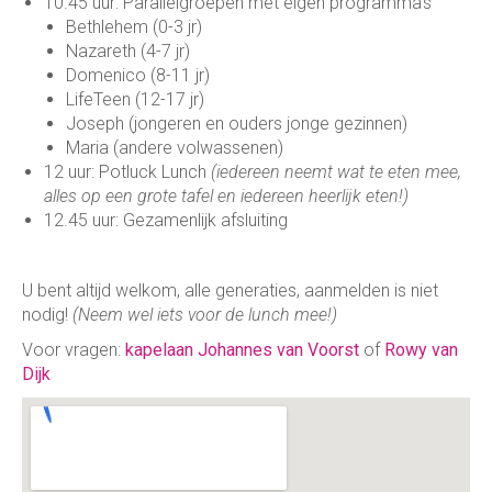
10.45 uur: Parallelgroepen met eigen programma’s
Bethlehem (0-3 jr)
Nazareth (4-7 jr)
Domenico (8-11 jr)
LifeTeen (12-17 jr)
Joseph (jongeren en ouders jonge gezinnen)
Maria (andere volwassenen)
12 uur: Potluck Lunch
(iedereen neemt wat te eten mee,
alles op een grote tafel en iedereen heerlijk eten!)
12.45 uur: Gezamenlijk afsluiting
U bent altijd welkom, alle generaties, aanmelden is niet
nodig!
(Neem wel iets voor de lunch mee!)
Voor vragen:
kapelaan Johannes van Voorst
of
Rowy van
Dijk