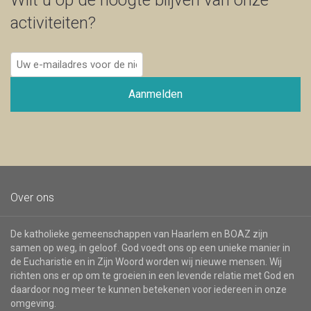
Wilt u op de hoogte blijven van onze
activiteiten?
Uw
e-
mailadres
Aanmelden
voor
de
nieuwsbrief
Over ons
De katholieke gemeenschappen van Haarlem en BOAZ zijn
samen op weg, in geloof. God voedt ons op een unieke manier in
de Eucharistie en in Zijn Woord worden wij nieuwe mensen. Wij
richten ons er op om te groeien in een levende relatie met God en
daardoor nog meer te kunnen betekenen voor iedereen in onze
omgeving.