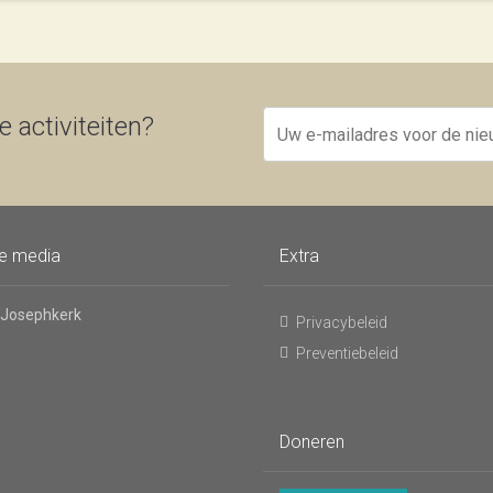
Uw
 activiteiten?
e-
mailadres
voor
de
nieuwsbrief
le media
Extra
 Josephkerk
Privacybeleid
Preventiebeleid
Doneren