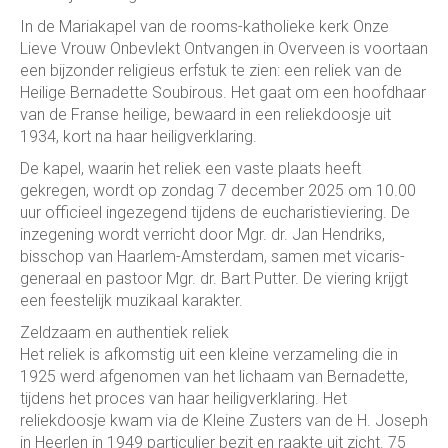
In de Mariakapel van de rooms-katholieke kerk Onze
Lieve Vrouw Onbevlekt Ontvangen in Overveen is voortaan
een bijzonder religieus erfstuk te zien: een reliek van de
Heilige Bernadette Soubirous. Het gaat om een hoofdhaar
van de Franse heilige, bewaard in een reliekdoosje uit
1934, kort na haar heiligverklaring.
De kapel, waarin het reliek een vaste plaats heeft
gekregen, wordt op zondag 7 december 2025 om 10.00
uur officieel ingezegend tijdens de eucharistieviering. De
inzegening wordt verricht door Mgr. dr. Jan Hendriks,
bisschop van Haarlem-Amsterdam, samen met vicaris-
generaal en pastoor Mgr. dr. Bart Putter. De viering krijgt
een feestelijk muzikaal karakter.
Zeldzaam en authentiek reliek
Het reliek is afkomstig uit een kleine verzameling die in
1925 werd afgenomen van het lichaam van Bernadette,
tijdens het proces van haar heiligverklaring. Het
reliekdoosje kwam via de Kleine Zusters van de H. Joseph
in Heerlen in 1949 particulier bezit en raakte uit zicht. 75