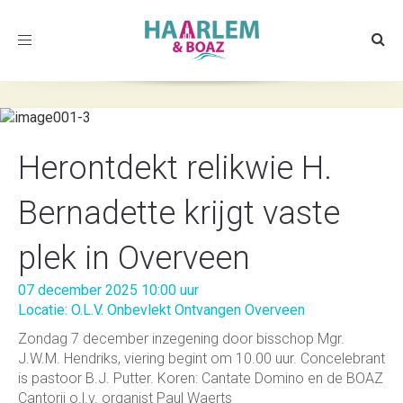
Toggle
navigation
Herontdekt relikwie H.
Bernadette krijgt vaste
plek in Overveen
07 december 2025 10:00 uur
Locatie: O.L.V. Onbevlekt Ontvangen Overveen
Zondag 7 december inzegening door bisschop Mgr.
J.W.M. Hendriks, viering begint om 10.00 uur. Concelebrant
is pastoor B.J. Putter. Koren: Cantate Domino en de BOAZ
Cantorij o.l.v. organist Paul Waerts