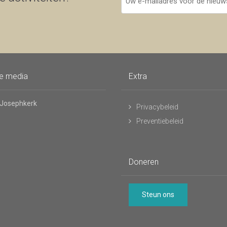
e-
mailadres
voor
de
nieuwsbrief
le media
Extra
 Josephkerk
Privacybeleid
Preventiebeleid
Doneren
Steun ons