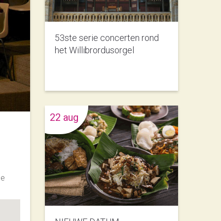
53ste serie concerten rond
het Willibrordusorgel
22 aug
he