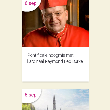
6 sep
Pontificale hoogmis met
kardinaal Raymond Leo Burke
8 sep