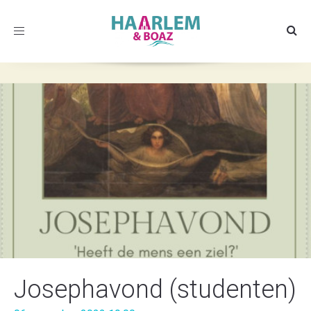
Toggle
navigation
Josephavond (studenten)