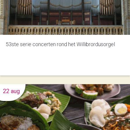
53ste serie concerten rond het Willibrordusorgel
22 aug