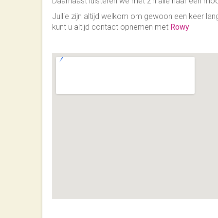
Daarnaast luisteren we met z'n alle naar een mo
Jullie zijn altijd welkom om gewoon een keer la
kunt u altijd contact opnemen met
Rowy