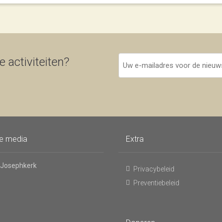
Uw
 activiteiten?
e-
mailadres
voor
de
nieuwsbrief
le media
Extra
 Josephkerk
Privacybeleid
Preventiebeleid