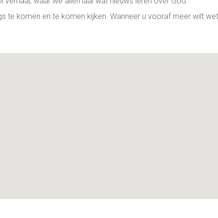
oi verhaal, waar we allemaal wat nieuws leren over God.
ngs te komen en te komen kijken. Wanneer u vooraf meer wilt we