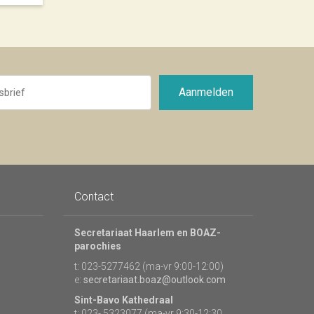
Aanmelden
Contact
Secretariaat Haarlem en BOAZ-
parochies
t: 023-5277462 (ma-vr 9:00-12:00)
e:
secretariaat.boaz@outlook.com
Sint-Bavo Kathedraal
t: 023- 5323077 (ma-vr 9:30-12:30