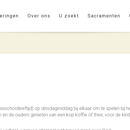
eringen
Over ons
U zoekt
Sacramenten
schoolleeftijd) op dinsdagmiddag bij elkaar om te spelen bij h
n en de ouders genieten van een kop koffie of thee, voor de kin