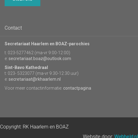
Contact
Secretariaat Haarlem en BOAZ-parochies
t: 023-5277462 (ma-vr 9:00-12:00)
e:
secretariaat.boaz@outlook.com
Sint-Bavo Kathedraal
t: 023- 5323077 (ma-vr 9:30-12:30 uur)
e:
secretariaat@rkhaarlem.nl
Voor meer contactinformatie:
contactpagina
Copyright: RK Haarlem en BOAZ
Website door:
Webheld.nl