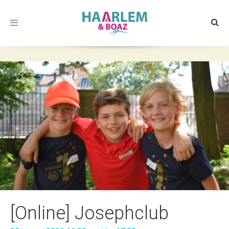
Toggle
navigation
[Online] Josephclub