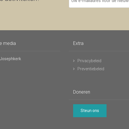
e-
mailadres
voor
de
nieuwsbrief
le media
Extra
 Josephkerk
Privacybeleid
Preventiebeleid
Doneren
Steun ons