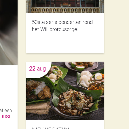
53ste serie concerten rond
het Willibrordusorgel
22 aug
at een
e
KISI