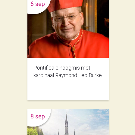
6 sep
Pontificale hoogmis met
kardinaal Raymond Leo Burke
8 sep