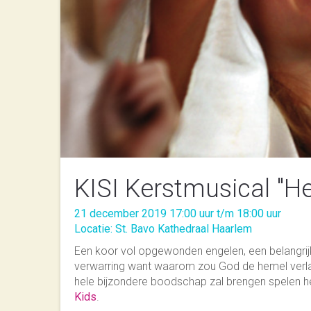
KISI Kerstmusical "He
21 december 2019 17:00 uur t/m 18:00 uur
Locatie: St. Bavo Kathedraal Haarlem
Een koor vol opgewonden engelen, een belangrijk
verwarring want waarom zou God de hemel verla
hele bijzondere boodschap zal brengen spelen h
Kids
.