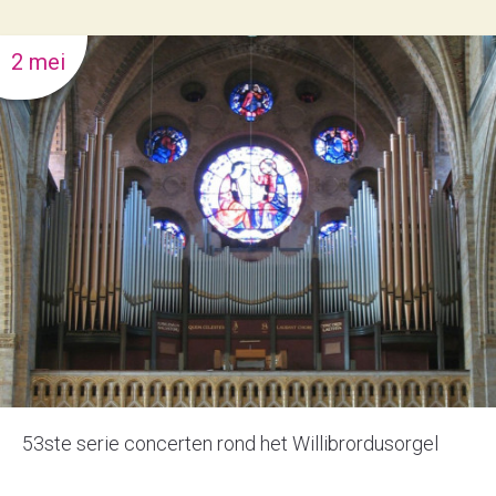
2 mei
53ste serie concerten rond het Willibrordusorgel