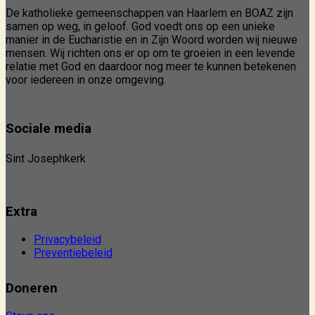
De katholieke gemeenschappen van Haarlem en BOAZ zijn
samen op weg, in geloof. God voedt ons op een unieke
manier in de Eucharistie en in Zijn Woord worden wij nieuwe
mensen. Wij richten ons er op om te groeien in een levende
relatie met God en daardoor nog meer te kunnen betekenen
voor iedereen in onze omgeving.
Sociale media
Sint Josephkerk
Extra
Privacybeleid
Preventiebeleid
Doneren