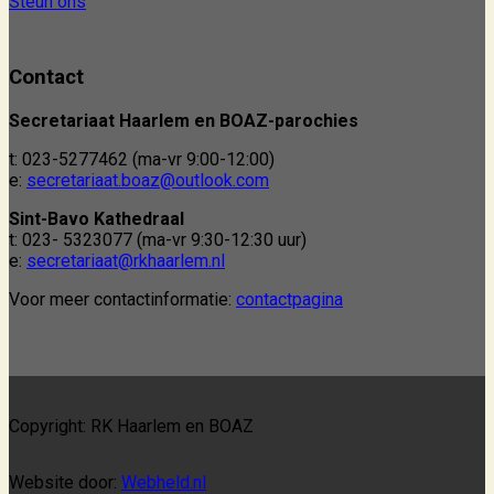
Steun ons
Contact
Secretariaat Haarlem en BOAZ-parochies
t: 023-5277462 (ma-vr 9:00-12:00)
e:
secretariaat.boaz@outlook.com
Sint-Bavo Kathedraal
t: 023- 5323077 (ma-vr 9:30-12:30 uur)
e:
secretariaat@rkhaarlem.nl
Voor meer contactinformatie:
contactpagina
Copyright: RK Haarlem en BOAZ
Website door:
Webheld.nl