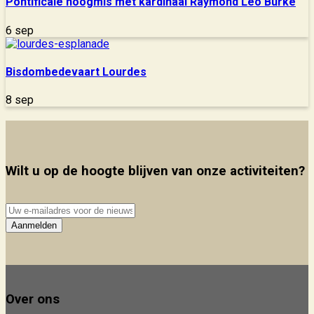
Pontificale hoogmis met kardinaal Raymond Leo Burke
6 sep
Bisdombedevaart Lourdes
8 sep
Wilt u op de hoogte blijven van onze activiteiten?
Uw
e-
Aanmelden
mailadres
voor
de
nieuwsbrief
Over ons