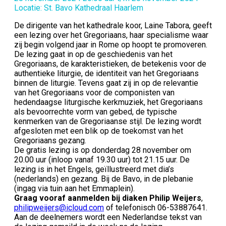
Locatie: St. Bavo Kathedraal Haarlem
De dirigente van het kathedrale koor, Laine Tabora, geeft
een lezing over het Gregoriaans, haar specialisme waar
zij begin volgend jaar in Rome op hoopt te promoveren.
De lezing gaat in op de geschiedenis van het
Gregoriaans, de karakteristieken, de betekenis voor de
authentieke liturgie, de identiteit van het Gregoriaans
binnen de liturgie. Tevens gaat zij in op de relevantie
van het Gregoriaans voor de componisten van
hedendaagse liturgische kerkmuziek, het Gregoriaans
als bevoorrechte vorm van gebed, de typische
kenmerken van de Gregoriaanse stijl. De lezing wordt
afgesloten met een blik op de toekomst van het
Gregoriaans gezang.
De gratis lezing is op donderdag 28 november om
20.00 uur (inloop vanaf 19.30 uur) tot 21.15 uur. De
lezing is in het Engels, geïllustreerd met dia’s
(nederlands) en gezang. Bij de Bavo, in de plebanie
(ingag via tuin aan het Emmaplein).
Graag vooraf aanmelden bij diaken Philip Weijers
,
philipweijers@icloud.com
of telefonisch 06-53887641.
Aan de deelnemers wordt een Nederlandse tekst van