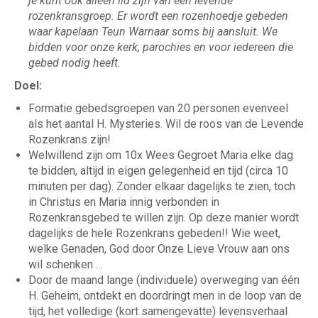
je kunt ook alleen lid zijn van een levende
rozenkransgroep. Er wordt een rozenhoedje gebeden
waar kapelaan Teun Warnaar soms bij aansluit. We
bidden voor onze kerk, parochies en voor iedereen die
gebed nodig heeft.
Doel:
Formatie gebedsgroepen van 20 personen evenveel
als het aantal H. Mysteries. Wil de roos van de Levende
Rozenkrans zijn!
Welwillend zijn om 10x Wees Gegroet Maria elke dag
te bidden, altijd in eigen gelegenheid en tijd (circa 10
minuten per dag). Zonder elkaar dagelijks te zien, toch
in Christus en Maria innig verbonden in
Rozenkransgebed te willen zijn. Op deze manier wordt
dagelijks de hele Rozenkrans gebeden!! Wie weet,
welke Genaden, God door Onze Lieve Vrouw aan ons
wil schenken …
Door de maand lange (individuele) overweging van één
H. Geheim, ontdekt en doordringt men in de loop van de
tijd, het volledige (kort samengevatte) levensverhaal