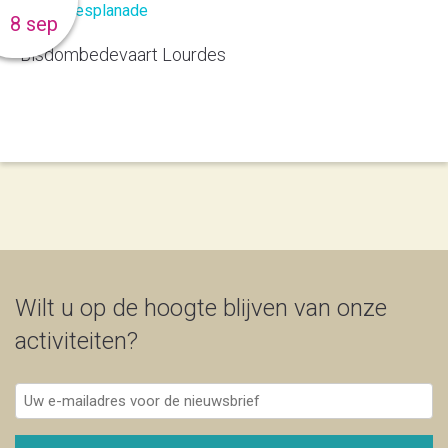
8 sep
Bisdombedevaart Lourdes
Wilt u op de hoogte blijven van onze
activiteiten?
Uw
e-
mailadres