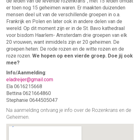
de leden van de levende rozenkrans”, met 15 leden omdat
er toen nog 15 geheimen waren. Er maakten duizenden
mensen deel uit van de verschillende groepen in o.a.
Frankrijk en Polen en later ook in andere delen van de
wereld. Op dit moment zijn er in de St. Bavo kathedraal
voor bisdom Haarlem- Amsterdam drie groepen van elk
20 vrouwen, want inmiddels zijn er 20 geheimen. De
groepen heten: De rode rozen en de witte rozen en de
roze rozen.
We hopen op een vierde groep. Doe jij ook
mee?
Info/Aanmelding
:
eladreijer@gmail.com
Ela 0616215668
Bettina 0621664860
Stephanie 0644505047
Na aanmelding ontvang je info over de Rozenkrans en de
Geheimen.