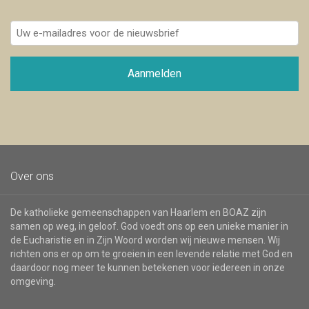
Uw
e-
mailadres
voor
Aanmelden
de
nieuwsbrief
Over ons
De katholieke gemeenschappen van Haarlem en BOAZ zijn
samen op weg, in geloof. God voedt ons op een unieke manier in
de Eucharistie en in Zijn Woord worden wij nieuwe mensen. Wij
richten ons er op om te groeien in een levende relatie met God en
daardoor nog meer te kunnen betekenen voor iedereen in onze
omgeving.