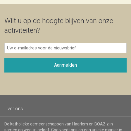
Wilt u op de hoogte blijven van onze
activiteiten?
Uw
e-
mailadres
voor
Aanmelden
de
nieuwsbrief
Over ons
De katholieke gemeenschappen van Haarlem en BOAZ zijn
samen op weg, in geloof. God voedt ons op een unieke manier in