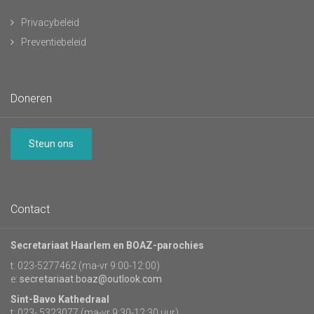
Privacybeleid
Preventiebeleid
Doneren
Steun ons
Contact
Secretariaat Haarlem en BOAZ-parochies
t: 023-5277462 (ma-vr 9:00-12:00)
e:
secretariaat.boaz@outlook.com
Sint-Bavo Kathedraal
t: 023- 5323077 (ma-vr 9:30-12:30 uur)