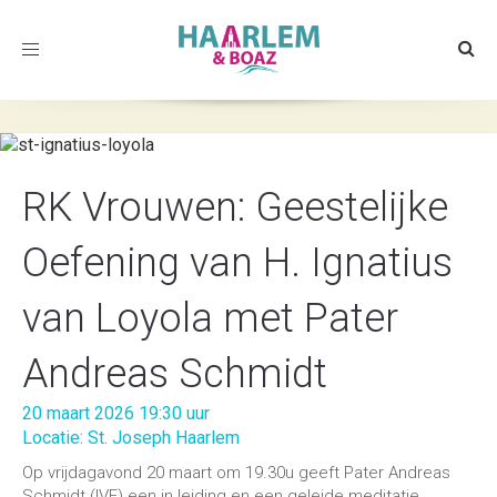
Toggle
navigation
RK Vrouwen: Geestelijke
Oefening van H. Ignatius
van Loyola met Pater
Andreas Schmidt
20 maart 2026 19:30 uur
Locatie: St. Joseph Haarlem
Op vrijdagavond 20 maart om 19.30u geeft Pater Andreas
Schmidt (IVE) een in leiding en een geleide meditatie