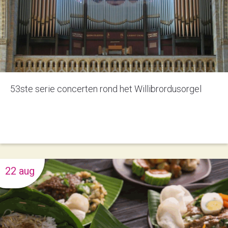
53ste serie concerten rond het Willibrordusorgel
22 aug