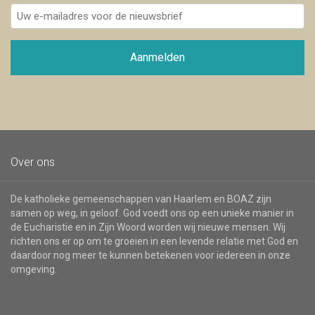
Uw
e-
mailadres
voor
Aanmelden
de
nieuwsbrief
Over ons
De katholieke gemeenschappen van Haarlem en BOAZ zijn
samen op weg, in geloof. God voedt ons op een unieke manier in
de Eucharistie en in Zijn Woord worden wij nieuwe mensen. Wij
richten ons er op om te groeien in een levende relatie met God en
daardoor nog meer te kunnen betekenen voor iedereen in onze
omgeving.