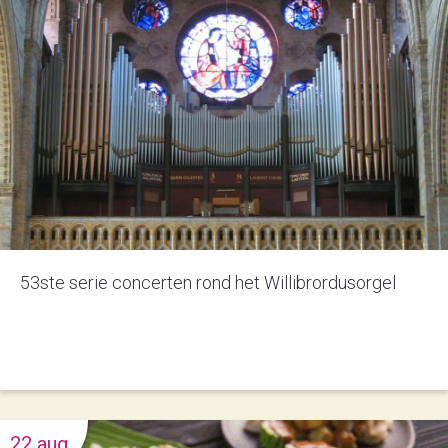
53ste serie concerten rond het Willibrordusorgel
22 aug