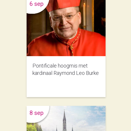
6 sep
Pontificale hoogmis met
kardinaal Raymond Leo Burke
8 sep