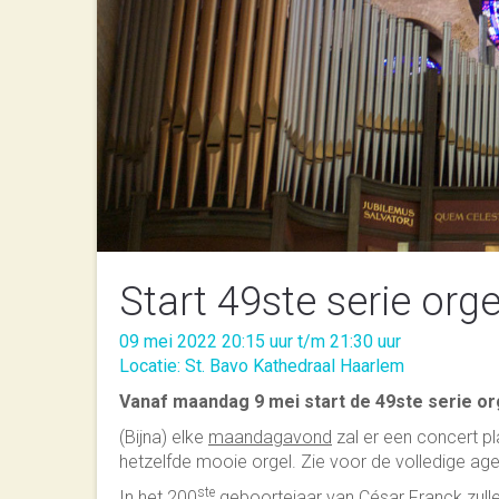
Start 49ste serie org
09 mei 2022 20:15 uur t/m 21:30 uur
Locatie: St. Bavo Kathedraal Haarlem
Vanaf maandag 9 mei start de 49ste serie org
(Bijna) elke
maandagavond
zal er een concert p
hetzelfde mooie orgel. Zie voor de volledige ag
ste
In het 200
geboortejaar van César Franck zulle