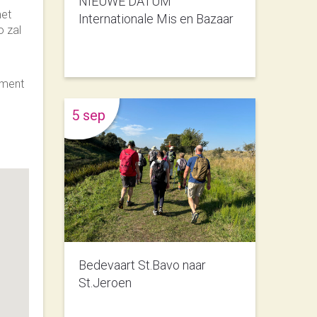
NIEUWE DATUM
met
Internationale Mis en Bazaar
o zal
oment
5 sep
Bedevaart St.Bavo naar
St.Jeroen