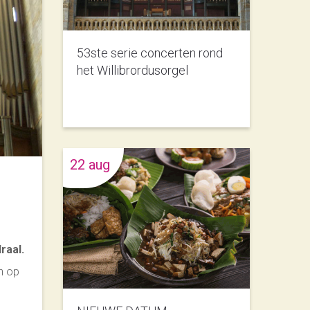
53ste serie concerten rond
het Willibrordusorgel
22 aug
raal.
n op