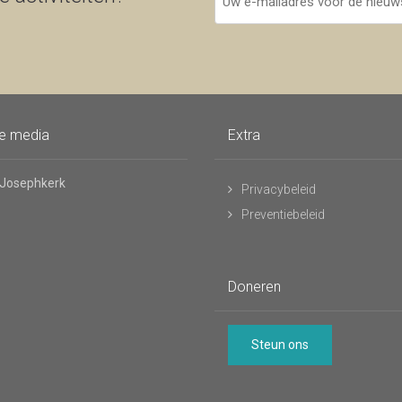
e-
mailadres
voor
de
nieuwsbrief
le media
Extra
 Josephkerk
Privacybeleid
Preventiebeleid
Doneren
Steun ons