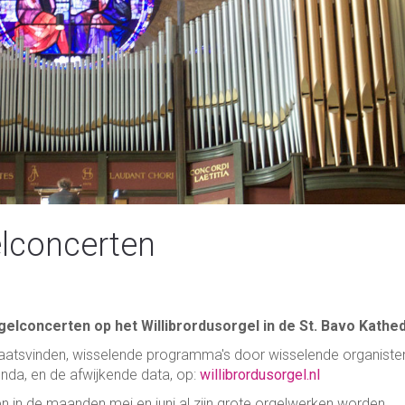
elconcerten
elconcerten op het Willibrordusorgel in de St. Bavo Kathed
laatsvinden, wisselende programma's door wisselende organiste
enda, en de afwijkende data, op:
willibrordusorgel.nl
n in de maanden mei en juni al zijn grote orgelwerken worden