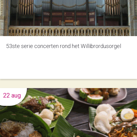
53ste serie concerten rond het Willibrordusorgel
22 aug