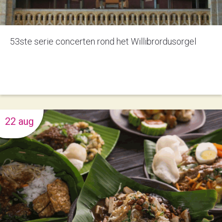
53ste serie concerten rond het Willibrordusorgel
22 aug