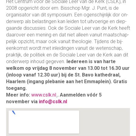
Het Centrum voor de Sociale Leer van de Kerk (CSLK), in
2008 opgericht door em. Bisschop Mgr. J. Punt, is de
organisator van dit symposium. Een ogenschijn­lijk dor on­
der­werp als belas­tingen kan leiden tot uit­voerige en diep­
gaande dis­cus­sies. Ook de Sociale Leer van de Kerk heeft
daarover een mening en dat niet alleen vanuit maat­schap­
pe­lijk opzicht, maar ook vanuit theo­lo­gie. Tijdens de bij­
een­komst wordt met inlei­dingen vanuit de weten­schap,
praktijk, de poli­tiek en de Sociale Leer van de Kerk aan dit
onderwerp inhoud gegeven.
Iedereen is van harte
welkom op vrijdag 8 november van 13.00 tot 16.30 uur
(inloop vanaf 12.30 uur) bij de St. Bavo kathedraal,
Haarlem (ingang plebanie aan het Emmaplein). Gratis
toegang.
Meer info:
www.cslk.nl
. Aanmelden vóór 5
november
via
info@cslk.nl