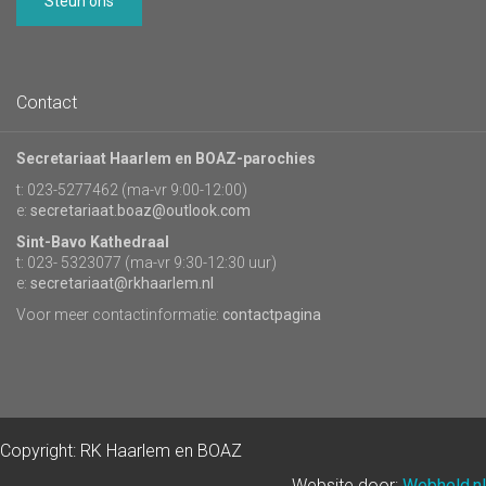
Steun ons
Contact
Secretariaat Haarlem en BOAZ-parochies
t: 023-5277462 (ma-vr 9:00-12:00)
e:
secretariaat.boaz@outlook.com
Sint-Bavo Kathedraal
t: 023- 5323077 (ma-vr 9:30-12:30 uur)
e:
secretariaat@rkhaarlem.nl
Voor meer contactinformatie:
contactpagina
Copyright: RK Haarlem en BOAZ
Website door:
Webheld.nl