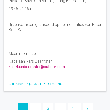
Plebanie Bavokathedraal (ingang Emmaplein)
19:45-21:15u
Bijeenkomsten gebaseerd op de meditaties van Pater
Bots SJ.
Meer informatie:
Kapelaan Nars Beemster,
kapelaanbeemster@outlook.com
Redacteur
-
14 juli 2024
-
No Comments
Berichten
1
2
3
…
15
»