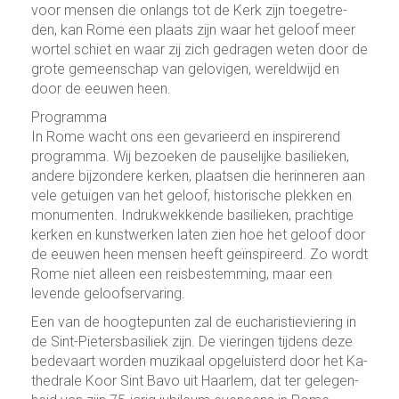
voor mensen die onlangs tot de Kerk zijn toegetre­
den, kan Rome een plaats zijn waar het geloof meer
wor­tel schiet en waar zij zich gedragen weten door de
grote gemeen­schap van gelo­vi­gen, we­reld­wijd en
door de eeuwen heen.
Pro­gram­ma
In Rome wacht ons een gevarieerd en in­spi­re­rend
pro­gram­ma. Wij bezoeken de pau­se­lijke basilieken,
andere bij­zon­dere kerken, plaatsen die her­in­ne­ren aan
vele getuigen van het geloof, his­to­rische plekken en
monu­menten. In­druk­wek­kende basilieken, prach­tige
kerken en kunst­werken laten zien hoe het geloof door
de eeuwen heen mensen heeft geïn­spi­reerd. Zo wordt
Rome niet alleen een reisbestem­ming, maar een
levende geloofs­er­va­ring.
Een van de hoogte­pun­ten zal de eucha­ris­tie­vie­ring in
de Sint-Pieters­basi­liek zijn. De vie­rin­gen tij­dens deze
bede­vaart wor­den muzikaal opge­luis­terd door het Ka­
the­drale Koor Sint Bavo uit Haar­lem, dat ter gelegen­