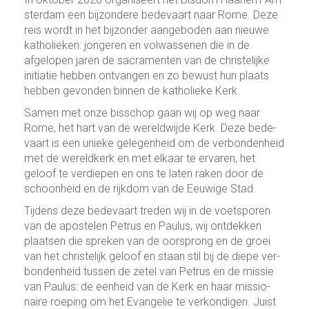
ster­dam een bij­zon­dere bede­vaart naar Rome. Deze
reis wordt in het bij­zon­der aan­ge­bo­den aan nieuwe
katho­lieken: jon­ge­ren en vol­was­se­nen die in de
afgelopen jaren de sacra­menten van de chris­te­lijke
initiatie hebben ont­van­gen en zo bewust hun plaats
hebben gevon­den binnen de katho­lieke Kerk.
Samen met onze bis­schop gaan wij op weg naar
Rome, het hart van de we­reld­wijde Kerk. Deze bede­
vaart is een unieke gelegen­heid om de ver­bon­den­heid
met de wereld­kerk en met elkaar te ervaren, het
geloof te ver­die­pen en ons te laten raken door de
schoon­heid en de rijkdom van de Eeuwige Stad.
Tijdens deze bede­vaart tre­den wij in de voetsporen
van de apos­te­len Petrus en Paulus, wij ont­dek­ken
plaatsen die spreken van de oorsprong en de groei
van het chris­te­lijk geloof en staan stil bij de diepe ver­
bon­den­heid tussen de zetel van Petrus en de missie
van Paulus: de een­heid van de Kerk en haar missio­
naire roe­ping om het Evan­ge­lie te ver­kon­di­gen. Juist