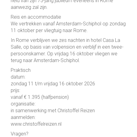
heid van zijn 75-jarig jubileum even­eens in Rome
aanwe­zig zal zijn.
Reis en accommodatie
We ver­trek­ken vanaf Am­ster­dam-Schiphol op zon­dag
11 ok­to­ber per vliegtuig naar Rome.
In Rome ver­blij­ven we zes nachten in hotel Casa La
Salle, op basis van volpension en verblijf in een twee­
persoons­ka­mer. Op vrij­dag 16 ok­to­ber vliegen we
terug naar Am­ster­dam-Schiphol.
Prak­tisch
datum:
zon­dag 11 t/m vrij­dag 16 ok­to­ber 2026
prijs:
vanaf € 1.395 (halfpension)
organi­sa­tie:
in samen­wer­king met Christoffel Reizen
aanmel­den:
www.christoffelreizen.nl
Vragen?