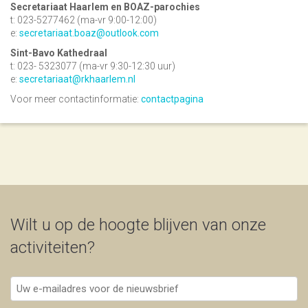
Secretariaat Haarlem en BOAZ-parochies
t: 023-5277462 (ma-vr 9:00-12:00)
e:
secretariaat.boaz@outlook.com
Sint-Bavo Kathedraal
t: 023- 5323077 (ma-vr 9:30-12:30 uur)
e:
secretariaat@rkhaarlem.nl
Voor meer contactinformatie:
contactpagina
Wilt u op de hoogte blijven van onze
activiteiten?
Uw
e-