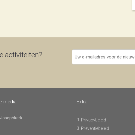
Uw
 activiteiten?
e-
mailadres
voor
de
nieuwsbrief
le media
Extra
 Josephkerk
Privacybeleid
Preventiebeleid