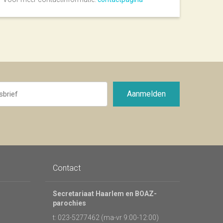
Aanmelden
Contact
Secretariaat Haarlem en BOAZ-
parochies
t: 023-5277462 (ma-vr 9:00-12:00)