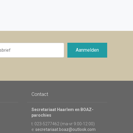
Aanmelden
Contact
Secretariaat Haarlem en BOAZ-
parochies
t: 023-5277462 (ma-vr 9:00-12:00)
e:
secretariaat.boaz@outlook.com