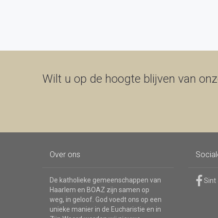
Wilt u op de hoogte blijven van onze
Over ons
Socia
De katholieke gemeenschappen van
Sint
Haarlem en BOAZ zijn samen op
weg, in geloof. God voedt ons op een
unieke manier in de Eucharistie en in