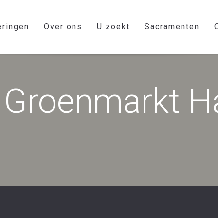
eringen
Over ons
U zoekt
Sacramenten
s Groenmarkt H