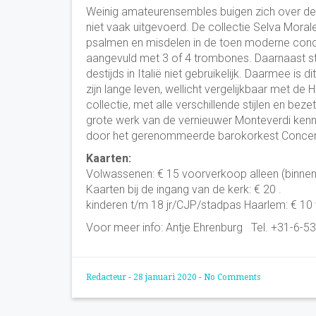
Weinig amateurensembles buigen zich over de 
niet vaak uitgevoerd. De collectie Selva Morale
psalmen en misdelen in de toen moderne concer
aangevuld met 3 of 4 trombones. Daarnaast sta
destijds in Italië niet gebruikelijk. Daarmee is
zijn lange leven, wellicht vergelijkbaar met de
collectie, met alle verschillende stijlen en be
grote werk van de vernieuwer Monteverdi kenn
door het gerenommeerde barokorkest Concer
Kaarten:
Volwassenen: € 15 voorverkoop alleen (binnenk
Kaarten bij de ingang van de kerk: € 20 .
kinderen t/m 18 jr/CJP/stadpas Haarlem: € 10 
Voor meer info: Antje Ehrenburg Tel. +31-6
Redacteur
-
28 januari 2020
-
No Comments