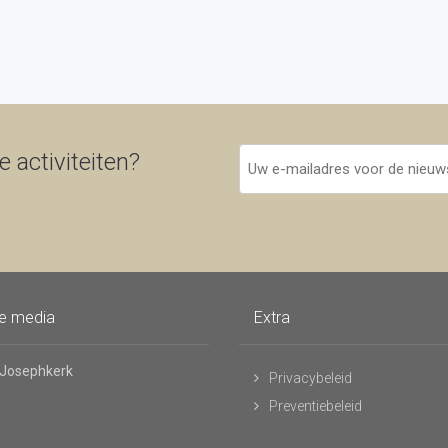
Uw
 activiteiten?
e-
mailadres
voor
de
nieuwsbrief
le media
Extra
 Josephkerk
Privacybeleid
Preventiebeleid