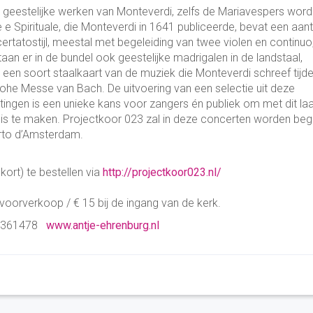
geestelijke werken van Monteverdi, zelfs de Mariavespers wor
 e Spirituale, die Monteverdi in 1641 publiceerde, bevat een aant
tatostijl, meestal met begeleiding van twee violen en continuo
an er in de bundel ook geestelijke madrigalen in de landstaal,
 dit een soort staalkaart van de muziek die Monteverdi schreef tijd
 Hohe Messe van Bach. De uitvoering van een selectie uit deze
zettingen is een unieke kans voor zangers én publiek om met dit la
is te maken. Projectkoor 023 zal in deze concerten worden beg
to d’Amsterdam.
ort) te bestellen via
http://projectkoor023.nl/
voorverkoop / € 15 bij de ingang van de kerk.
-53361478
www.antje-ehrenburg.nl