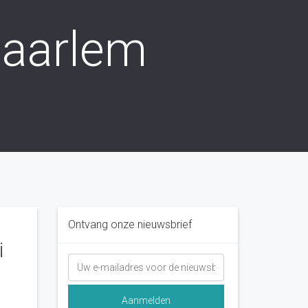
Haarlem
Ontvang onze nieuwsbrief
i