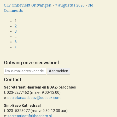
OLV Onbevlekt Ontvangen
-
7 augustus 2026
-
No
Comments
Berichten
1
2
paginering
3
…
6
»
Ontvang onze nieuwsbrief
Contact
Secretariaat Haarlem en BOAZ-parochies
t: 023-5277462 (ma-vr 9:00-12:00)
e:
secretariaat.boaz@outlook.com
Sint-Bavo Kathedraal
t: 023- 5323077 (ma-vr 9:30-12:30 uur)
e:
secretariaat@rkhaarlem.nl